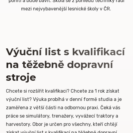
pohltí a bude bavit. Škola se z pohledu techniky řadí
mezi nejvybavenější lesnické školy v ČR.
Výuční list s kvalifikací
na těžebně dopravní
stroje
Chcete si rozšířit kvalifikaci? Chcete za 1 rok získat
výuční list? Výuka probíhá v denní formě studia a je
zaměřena z větší části na odbornou praxi. Čeká vás
práce se simulátory, trenažery, vyvážecí traktory a
harvestory. Obor je určen pro všechny, kteří chtějí
získat výuční list s kvalifikací na těžebně dopravní